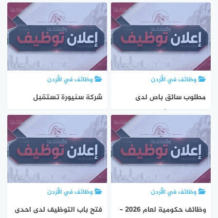
2008
نتائج توجيهي 2008 في
الأردن 2026 ورابط النتائج
الرسمي
وظائف في الأردن
وظائف في الأردن
مطلوب سائق باص لدى
شركة سنيورة تستقبل
جمعية قرى الأطفال SOS
طلبات التوظيف لشواغر
الأردنية 2026 براتب متوقع
برواتب تبدأ من 450 دينار
من 320 إلى 450 دينار
وظائف في الأردن
وظائف في الأردن
وظائف حكومية لعام 2026 –
فتح باب التوظيف لدى احدى