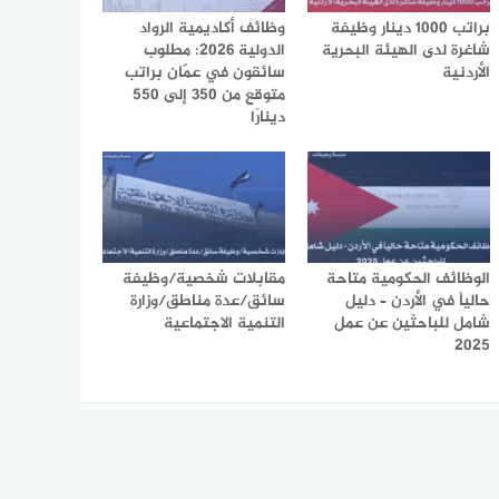
براتب 1000 دينار وظيفة
وظائف أكاديمية الرواد
شاغرة لدى الهيئة البحرية
الدولية 2026: مطلوب
الأردنية
سائقون في عمّان براتب
متوقع من 350 إلى 550
دينارًا
الوظائف الحكومية متاحة
مقابلات شخصية/وظيفة
حالياً في الأردن – دليل
سائق/عدة مناطق/وزارة
شامل للباحثين عن عمل
التنمية الاجتماعية
2025