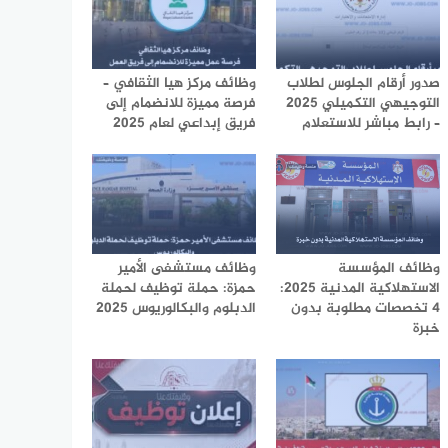
صدور أرقام الجلوس لطلاب
وظائف مركز هيا الثقافي –
التوجيهي التكميلي 2025
فرصة مميزة للانضمام إلى
– رابط مباشر للاستعلام
فريق إبداعي لعام 2025
وظائف المؤسسة
وظائف مستشفى الأمير
الاستهلاكية المدنية 2025:
حمزة: حملة توظيف لحملة
4 تخصصات مطلوبة بدون
الدبلوم والبكالوريوس 2025
خبرة