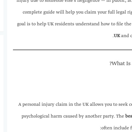
injury due to someone else’s negligence — in public, at
complete guide will help you claim your full legal 
goal is to help UK residents understand how to file th
UK
and c
What Is 
A personal injury claim in the UK allows you to seek 
psychological harm caused by another party. The
bes
often include 