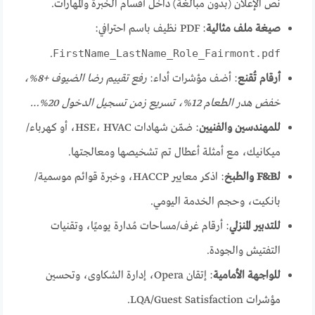
نص الإعلان (بدون مبالغة) داخل أقسام الخبرة والمهارات.
صيغة ملف مثالية
: PDF نظيف باسم احترافي:
.
FirstName_LastName_Role_Fairmont.pdf
أرقام تُقنع
: أضف مؤشرات أداء:
رفع تقييـم رضا الضيوف +8%،
خفض هدر الطعام 12%، تسريع زمن تسجيل الدخول 20%…
للمهندسين والفنيين
: ضمّن شهادات HSE، HVAC، أو كهرباء/
ميكانيك، مع أمثلة أعطال تم تشخيصها ومعالجتها.
لـF&B والطبخ
: اذكر معايير HACCP، وخبرة قوائم موسمية/
بانكيت، وحجم الخدمة اليومي.
للتدبير المنزلي
: أرقام غرف/مساحات مُدارة يوميًا، وتقنيات
التفتيش والجودة.
للواجهة الأمامية
: إتقان Opera، إدارة الشكاوى، وتحسين
مؤشرات LQA/Guest Satisfaction.