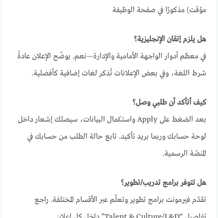
مؤقت) مذكورًا في صفحة الوظيفة
هل يلزم إتقان الإنجليزية؟
في معظم أدوار الواجهة الأمامية والإدارة—نعم. يوضّح الإعلان عادةً
شرط اللغة، وفي بعض الإعلانات تُذكر لغات إضافية كأفضلية.
كيف أتأكد أن طلبي وصل؟
بعد الضغط على Apply واستكمال البيانات، سيصلك إشعار داخل
لوحة حسابك وربما بريد تأكيد. تابع حالة الطلب من حسابك في
المنصّة الرسمية.
هل تتوفر برامج تدريب/تطوير؟
تقدّم فيرمونت برامج تطوير وتعلّم عبر الأقسام المختلفة. راجع
تفاصيل “Talent & Culture/L&D” داخل كل إعلان.