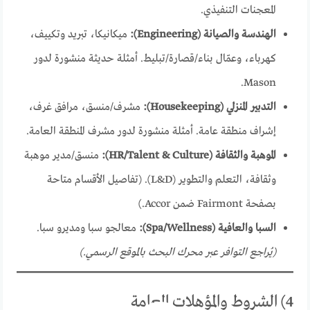
المعجنات التنفيذي.
الهندسة والصيانة (Engineering):
ميكانيكا، تبريد وتكييف،
كهرباء، وعمّال بناء/قصارة/تبليط. أمثلة حديثة منشورة لدور
Mason.
التدبير المنزلي (Housekeeping):
مشرف/منسق، مرافق غرف،
إشراف منطقة عامة. أمثلة منشورة لدور مشرف المنطقة العامة.
الموهبة والثقافة (HR/Talent & Culture):
منسق/مدير موهبة
وثقافة، التعلم والتطوير (L&D). (تفاصيل الأقسام متاحة
بصفحة Fairmont ضمن Accor.)
السبا والعافية (Spa/Wellness):
معالجو سبا ومديرو سبا.
(يُراجع التوافر عبر محرك البحث بالموقع الرسمي.)
4) الشروط والمؤهلات العامة