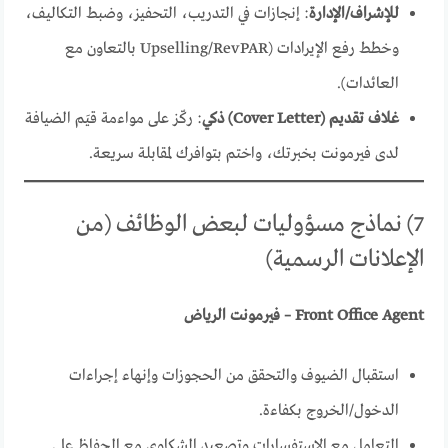
للإشراف/الإدارة
: إنجازات في التدريب، التحفيز، وضبط التكاليف،
وخطط رفع الإيرادات (Upselling/RevPAR بالتعاون مع
العائدات).
غلاف تقديم (Cover Letter) ذكي
: ركّز على مواءمة قيَم الضيافة
لدى فيرمونت بخبرتك، واختم بتوافرك لمقابلة سريعة.
7) نماذج مسؤوليات لبعض الوظائف (من
الإعلانات الرسمية)
Front Office Agent – فيرمونت الرياض
استقبال الضيوف والتحقق من الحجوزات وإنهاء إجراءات
الدخول/الخروج بكفاءة.
التعامل مع الاستفسارات وتصعيد الشكاوى مع الحفاظ على