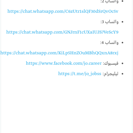
واتساب 2:
https://chat.whatsapp.com/C6zUtr1slQF30dSrQvOc5v
واتساب 3:
https://chat.whatsapp.com/GNJrnF1cUXaIUJS7VeScY9
واتساب 4:
https://chat.whatsapp.com/KiLp5HnZOuMBhQQxnA8rxj
فيسبوك:
https://www.facebook.com/jo.career
تيليجرام:
https://t.me/jo_jobss