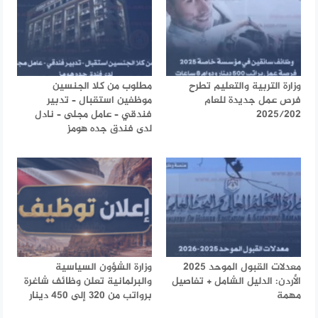
وزارة التربية والتعليم تطرح
مطلوب من كلا الجنسين
فرص عمل جديدة للعام
موظفين استقبال – تدبير
2025/202
فندقي – عامل مجلى – نادل
لدى فندق جده هومز
معدلات القبول الموحد 2025
وزارة الشؤون السياسية
الأردن: الدليل الشامل + تفاصيل
والبرلمانية تعلن وظائف شاغرة
مهمة
برواتب من 320 إلى 450 دينار