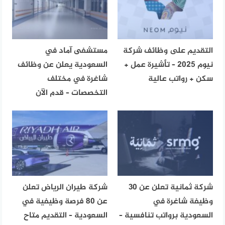
التقديم على وظائف شركة
مستشفى آماد في
نيوم 2025 – تأشيرة عمل +
السعودية يعلن عن وظائف
سكن + رواتب عالية
شاغرة في مختلف
التخصصات – قدم الآن
شركة ثمانية تعلن عن 30
شركة طيران الرياض تعلن
وظيفة شاغرة في
عن 80 فرصة وظيفية في
السعودية برواتب تنافسية –
السعودية – التقديم متاح