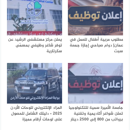
مطلوب مربية أطفال للعمل في
يعلن مركز مستشفى الرشيد عن
عمان| دوام صباحي إجازة جمعة
توفر شاغر وظيفي بمسمّى
سبت
سكرتارية
جامعة الأميرة سمية للتكنولوجيا
المزاد الإلكتروني للوحات الأردن
تعلن شواغر أكاديمية وتقنية
2025 – دليلك الشامل للحصول
برواتب من 800 إلى 2500 دينار
على لوحات أرقام مميزة