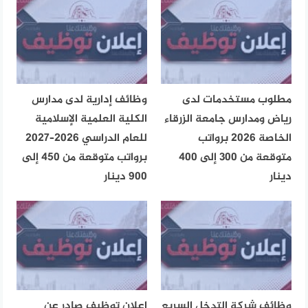
مطلوب مستخدمات لدى
وظائف إدارية لدى مدارس
رياض ومدارس جامعة الزرقاء
الكلية العلمية الإسلامية
الخاصة 2026 برواتب
للعام الدراسي 2026–2027
متوقعة من 300 إلى 400
برواتب متوقعة من 450 إلى
دينار
900 دينار
وظائف شركة التدخل السريع
إعلان توظيف صادر عن