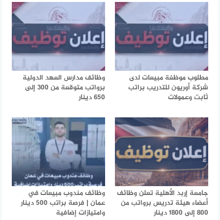
مطلوب موظفة مبيعات لدى
وظائف مدارس العهد الدولية
شركة أوريون للتدريب براتب
برواتب متوقعة من 300 إلى
ثابت وعمولات
650 دينار
جامعة إربد الأهلية تعلن وظائف
وظائف مندوب مبيعات في
أعضاء هيئة تدريس برواتب من
عمان | فرصة براتب 500 دينار
800 إلى 1800 دينار
وامتيازات إضافية