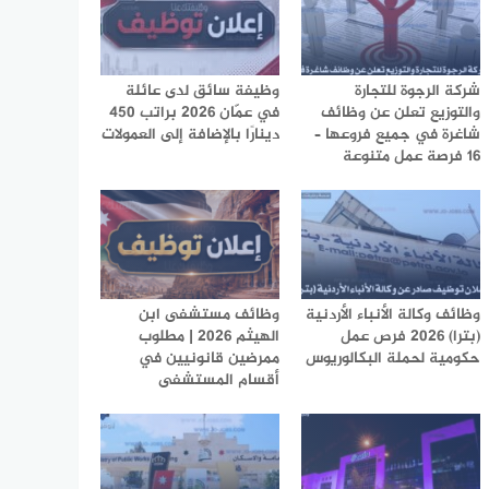
شركة الرجوة للتجارة
وظيفة سائق لدى عائلة
والتوزيع تعلن عن وظائف
في عمّان 2026 براتب 450
شاغرة في جميع فروعها –
دينارًا بالإضافة إلى العمولات
16 فرصة عمل متنوعة
وظائف وكالة الأنباء الأردنية
وظائف مستشفى ابن
(بترا) 2026 فرص عمل
الهيثم 2026 | مطلوب
حكومية لحملة البكالوريوس
ممرضين قانونيين في
أقسام المستشفى