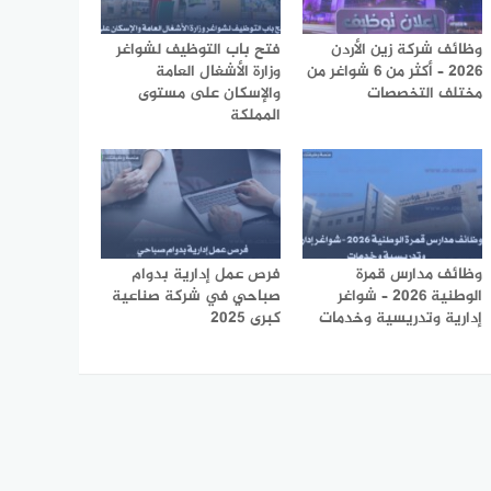
وظائف شركة زين الأردن
فتح باب التوظيف لشواغر
2026 – أكثر من 6 شواغر من
وزارة الأشغال العامة
مختلف التخصصات
والإسكان على مستوى
المملكة
وظائف مدارس قمرة
فرص عمل إدارية بدوام
الوطنية 2026 – شواغر
صباحي في شركة صناعية
إدارية وتدريسية وخدمات
كبرى 2025