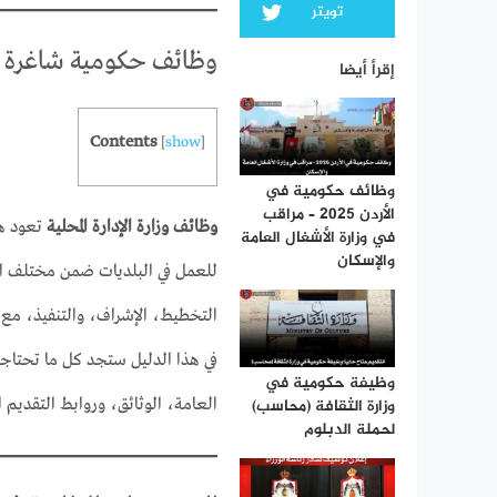
تويتر
وظائف حكومية شاغرة في
إقرأ أيضا
Contents
[
show
]
وظائف حكومية في
الأردن 2025 – مراقب
وظائف وزارة الإدارة المحلية
تعود هذ
في وزارة الأشغال العامة
والإسكان
للعمل في البلديات ضمن مختلف المح
التخطيط، الإشراف، والتنفيذ، مع
في هذا الدليل ستجد كل ما تحتا
وظيفة حكومية في
العامة، الوثائق، وروابط التقديم ال
وزارة الثقافة (محاسب)
لحملة الدبلوم