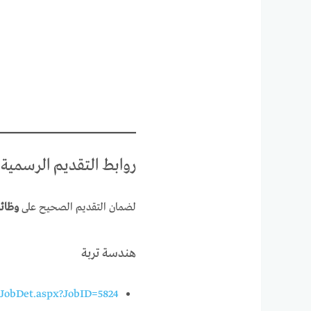
روابط التقديم الرسمية ع
لضمان التقديم الصحيح على
وظائف
هندسة تربة
o/JobDet.aspx?JobID=5824