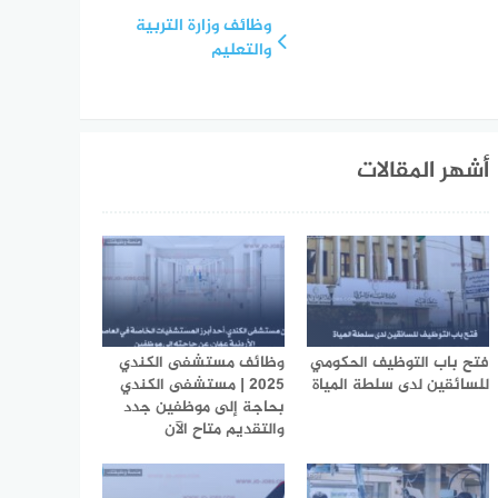
وظائف وزارة التربية
والتعليم
أشهر المقالات
فتح باب التوظيف الحكومي
وظائف مستشفى الكندي
للسائقين لدى سلطة المياة
2025 | مستشفى الكندي
بحاجة إلى موظفين جدد
والتقديم متاح الآن