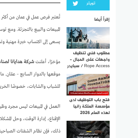
تويتر
تُعتبر فرص عمل في عمان من أكثر 
إقرأ أيضا
المبيعات والبيع بالتجزئة. ومع توسع
يسعى إلى اكتساب خبرة مهنية وتح
مطلوب فني تنظيف
واجهات على الحبال –
مؤخرًا، أعلنت
شركة هدايانا لصناع
Rope Access / سبايدر
موقعها بالدوار السابع – عمّان. م
للشباب والشابات، خصوصًا الخريج
فتح باب التوظيف لدى
مؤسسة الملكة رانيا
العمل في المبيعات ليس مجرد وظي
لهذه العام 2026
الإقناع، إدارة الوقت، وحل المشكلا
ذلك، فإن نظام الشفتات الصباحية 