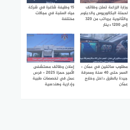
وزارة الزراعة تعلن وظائف
15 وظيفة شاغرة في شركة
لحملة البكالوريوس والدبلوم
مياه العقبة في مجالات
والثانوية برواتب من 320
مختلفة
إلى 1200 دينار
مطلوب سائقين في عمّان –
إعلان وظائف مستشفى
العمر حتى 40 سنة ومعرفة
الأمير حمزة 2025 – فرص
جيدة بالطرق داخل وخارج
عمل في تخصصات طبية
عمّان
وإدارية وهندسية