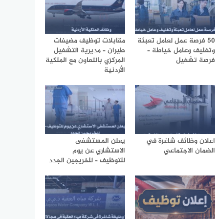
50 فرصة عمل لعامل تعبئة
مقابلات توظيف مضيفات
وتغليف وعامل خياطة –
طيران – مديرية التشغيل
فرصة تشغيل
المركزي بالتعاون مع الملكية
الأردنية
اعلان وظائف شاغرة في
يعلن المستشفى
الضمان الاجتماعي
الاستشاري عن يوم
للتوظيف – للخريجين الجدد