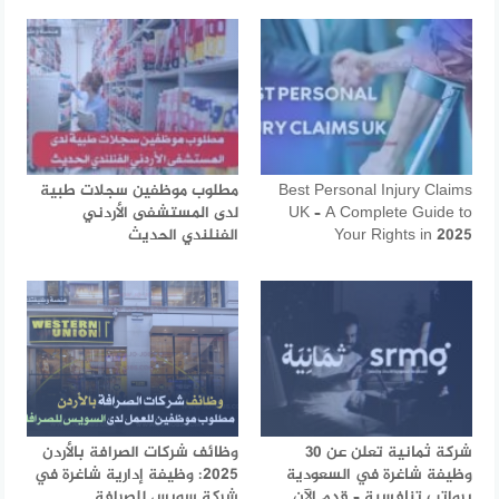
Best Personal Injury Claims
مطلوب موظفين سجلات طبية
UK – A Complete Guide to
لدى المستشفى الأردني
Your Rights in 2025
الفنلندي الحديث
شركة ثمانية تعلن عن 30
وظائف شركات الصرافة بالأردن
وظيفة شاغرة في السعودية
2025: وظيفة إدارية شاغرة في
برواتب تنافسية – قدم الآن
شركة سويس للصرافة