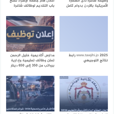
وظيفة شاغرة لدى السفارة
اعلان هام جامعة الإسراء تفتح
الأمريكية بالاردن بدوام كامل
باب التقديم لوظائف شاغرة
www.tawjihi.jo 2025 رابط
مدارس أكاديمية خليل الرحمن
نتائج التوجيهي
تعلن وظائف تعليمية وإدارية
برواتب من 350 إلى 650 دينار