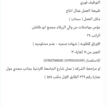
التوظيف فوري
طبيعة العمل عمال انتاج
مكان العمل ( سحاب )
مؤمن مواصلات من والي الزرقاء مجمع ابو طافش
الراتب ٢٩٠
الاوراق المطلوبه ( شهاده صحيه – عدم محكوميه )
العمر من ١٨ لغاية ٣٠
للاستفسار (0795510109) (0782758828)
او مراجعة الشركه ( عمان شارع الجامعة الاردنية بجانب مجدي مول
عمارة رقم ٣٢٩ الطابق الاول مكتب 305 )