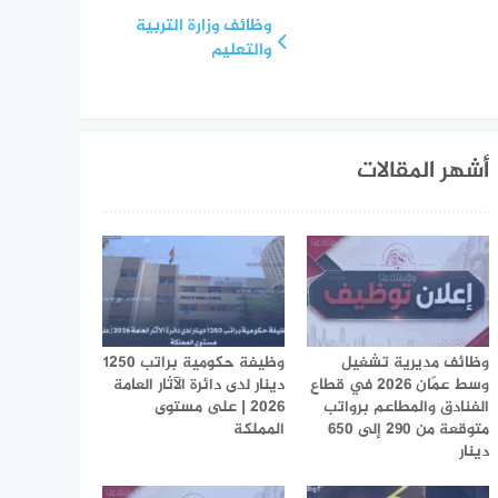
وظائف وزارة التربية
والتعليم
أشهر المقالات
وظائف مديرية تشغيل
وظيفة حكومية براتب 1250
وسط عمّان 2026 في قطاع
دينار لدى دائرة الآثار العامة
الفنادق والمطاعم برواتب
2026 | على مستوى
متوقعة من 290 إلى 650
المملكة
دينار