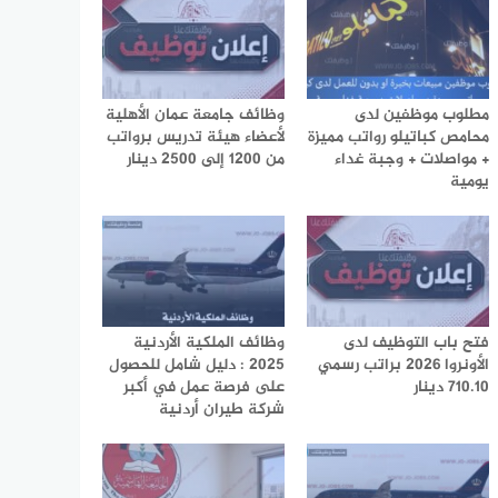
مطلوب موظفين لدى
وظائف جامعة عمان الأهلية
محامص كباتيلو رواتب مميزة
لأعضاء هيئة تدريس برواتب
+ مواصلات + وجبة غداء
من 1200 إلى 2500 دينار
يومية
فتح باب التوظيف لدى
وظائف الملكية الأردنية
الأونروا 2026 براتب رسمي
2025 : دليل شامل للحصول
710.10 دينار
على فرصة عمل في أكبر
شركة طيران أردنية