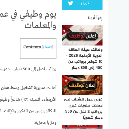
تويتر
إقرأ أيضا
والمعلمات
Contents
[
show
]
وظائف هيئة الطاقة
الذرية الأردنية 2026 –
10 شواغر برواتب من
450 إلى 850 دينار
رواتب تصل إلى 500 دينار – مدرسة خاصة (أم أذينة / وادي السير)
أعلنت
مديرية تشغيل وسط عمان
،
فرص عمل للشباب لدى
الأربعاء، لتعبئة
محلات حلويات كبرى
البكالوريوس من الذكور والإناث، 
برواتب لا تقل عن 550
دينار شهريًا
ومزايا مجزية.