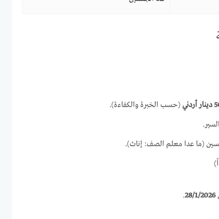
(حسب الخبرة والكفاءة).
أم أذ
الوظائف متاحة للجنسين (ما عد

.
28/1/2026
غ