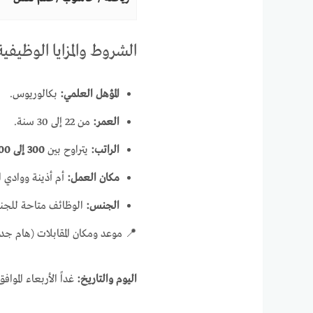
الشروط والمزايا الوظيفية
بكالوريوس.
المؤهل العلمي:
من 22 إلى 30 سنة.
العمر:
300 إلى 500 دينار أردني
يتراوح بين
الراتب:
ينة ووادي السير.
مكان العمل:
ا معلم الصف: إناث).
الجنس:
 موعد ومكان المقابلات (هام جداً)
داً الأربعاء الموافق
اليوم والتاريخ: