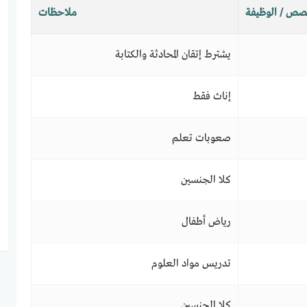
صص / الوظيفة
ملاحظات
يشترط إتقان المحادثة والكتابة
إناث فقط
صعوبات تعلم
كلا الجنسين
رياض أطفال
تدريس مواد العلوم
كلا الجنسين