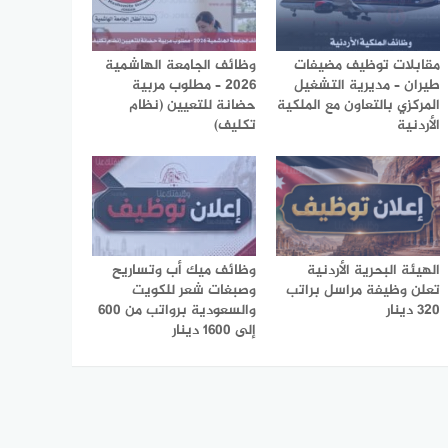
مقابلات توظيف مضيفات
وظائف الجامعة الهاشمية
طيران – مديرية التشغيل
2026 – مطلوب مربية
المركزي بالتعاون مع الملكية
حضانة للتعيين (نظام
الأردنية
تكليف)
الهيئة البحرية الأردنية
وظائف ميك أب وتساريح
تعلن وظيفة مراسل براتب
وصبغات شعر للكويت
320 دينار
والسعودية برواتب من 600
إلى 1600 دينار