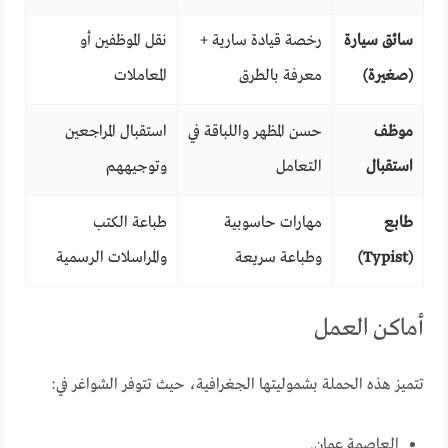
سائق سيارة
رخصة قيادة سارية +
نقل الموظفين أو
(صغيرة)
معرفة بالطرق
المعاملات
موظف
حسن المظهر واللباقة في
استقبال المراجعين
استقبال
التعامل
وتوجيههم
طابع
مهارات حاسوبية
طباعة الكتب
(Typist)
وطباعة سريعة
والمراسلات الرسمية
أماكن العمل
تتميز هذه الحملة بشموليتها الجغرافية، حيث تتوفر الشواغر في:
العاصمة عمان.