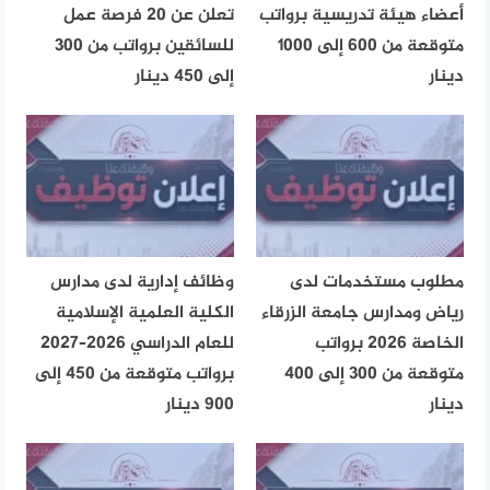
أعضاء هيئة تدريسية برواتب
تعلن عن 20 فرصة عمل
متوقعة من 600 إلى 1000
للسائقين برواتب من 300
دينار
إلى 450 دينار
مطلوب مستخدمات لدى
وظائف إدارية لدى مدارس
رياض ومدارس جامعة الزرقاء
الكلية العلمية الإسلامية
الخاصة 2026 برواتب
للعام الدراسي 2026–2027
متوقعة من 300 إلى 400
برواتب متوقعة من 450 إلى
دينار
900 دينار