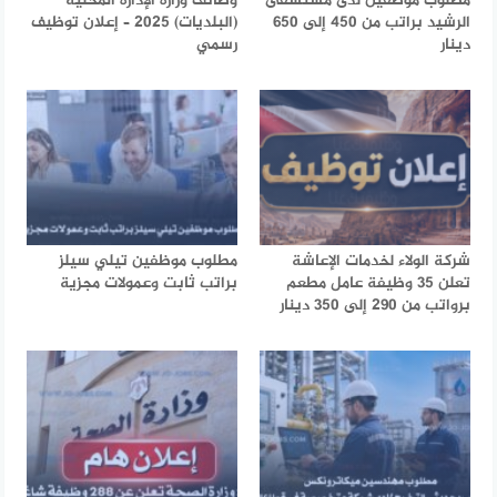
مطلوب موظفين لدى مستشفى
وظائف وزارة الإدارة المحلية
الرشيد براتب من 450 إلى 650
(البلديات) 2025 – إعلان توظيف
دينار
رسمي
شركة الولاء لخدمات الإعاشة
مطلوب موظفين تيلي سيلز
تعلن 35 وظيفة عامل مطعم
براتب ثابت وعمولات مجزية
برواتب من 290 إلى 350 دينار