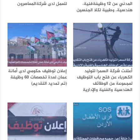
المدني عن 12 وظيفةفنية،
للعمل لدى شركةالمعاصرون
هندسية، وطبية لكلا الجنسين
أعلنت شركة السمرا لتوليد
إعلان توظيف حكومي لدى أمانة
الكهرباء عن فتح باب التوظيف
عمان لعدة تخصصات 60 وظيفة
لمجموعة من الوظائف
(تم تمديد التقديم)
الهندسية والفنية والإدارية