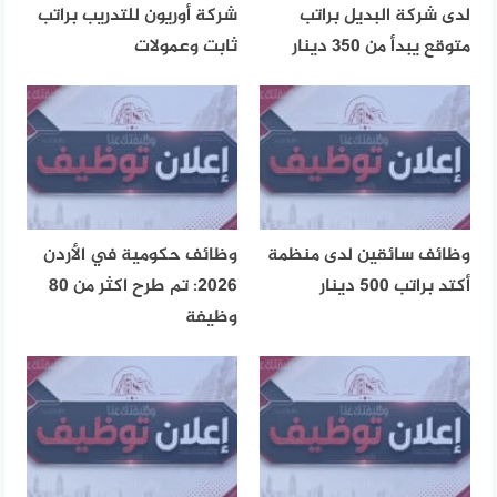
لدى شركة البديل براتب
شركة أوريون للتدريب براتب
متوقع يبدأ من 350 دينار
ثابت وعمولات
وظائف سائقين لدى منظمة
وظائف حكومية في الأردن
أكتد براتب 500 دينار
2026: تم طرح اكثر من 80
وظيفة