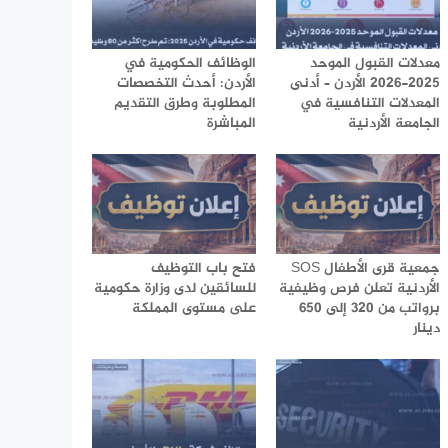
معدلات القبول الموحد
الوظائف الحكومية في
2025-2026 الأردن – أدنى
الأردن: أحدث التخصصات
المعدلات التنافسية في
المطلوبة وطرق التقديم
الجامعة الأردنية
المباشرة
جمعية قرى الأطفال SOS
فتح باب التوظيف
الأردنية تعلن فرص وظيفية
للسائقين لدى وزارة حكومية
برواتب من 320 إلى 650
على مستوى المملكة
دينار