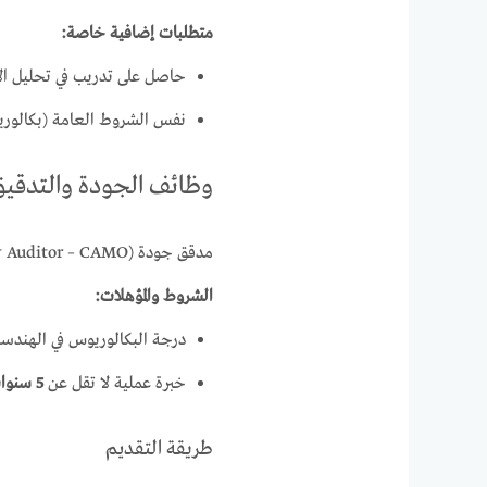
متطلبات إضافية خاصة:
حاصل على تدريب في تحليل الاعتمادية (lysis Training
نفس الشروط العامة (بكالوريوس/رخصة + خبرة 3 سنوات
وظائف الجودة والتدقي
مدقق جودة (Quality Auditor – CAMO)
الشروط والمؤهلات:
درجة البكالوريوس في الهندسة و/أو رخصة Part 66
خبرة عملية لا تقل عن
5 سنوات
طريقة التقديم