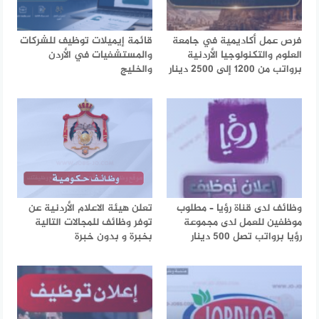
فرص عمل أكاديمية في جامعة
قائمة إيميلات توظيف للشركات
العلوم والتكنولوجيا الأردنية
والمستشفيات في الأردن
برواتب من 1200 إلى 2500 دينار
والخليج
وظائف لدى قناة رؤيا – مطلوب
تعلن هيئة الاعلام الأردنية عن
موظفين للعمل لدى مجموعة
توفر وظائف للمجالات التالية
رؤيا برواتب تصل 500 دينار
بخبرة و بدون خبرة