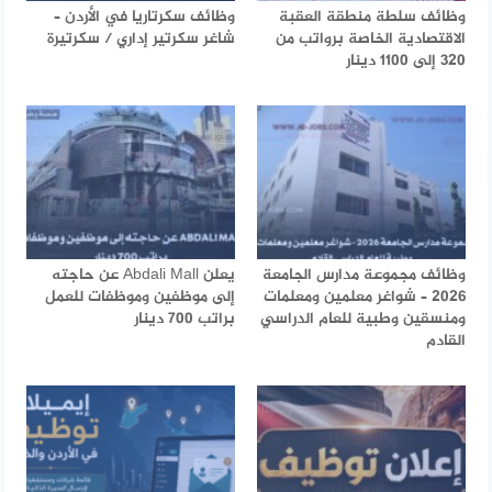
وظائف سلطة منطقة العقبة
وظائف سكرتاريا في الأردن –
الاقتصادية الخاصة برواتب من
شاغر سكرتير إداري / سكرتيرة
320 إلى 1100 دينار
وظائف مجموعة مدارس الجامعة
يعلن Abdali Mall عن حاجته
2026 – شواغر معلمين ومعلمات
إلى موظفين وموظفات للعمل
ومنسقين وطبية للعام الدراسي
براتب 700 دينار
القادم