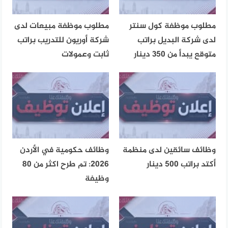
مطلوب موظفة كول سنتر
مطلوب موظفة مبيعات لدى
لدى شركة البديل براتب
شركة أوريون للتدريب براتب
متوقع يبدأ من 350 دينار
ثابت وعمولات
وظائف سائقين لدى منظمة
وظائف حكومية في الأردن
أكتد براتب 500 دينار
2026: تم طرح اكثر من 80
وظيفة