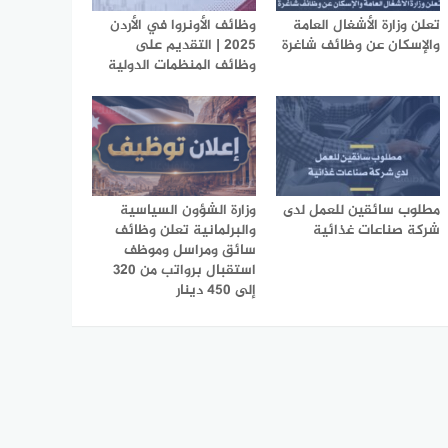
تعلن وزارة الأشغال العامة
وظائف الأونروا في الأردن
والإسكان عن وظائف شاغرة
2025 | التقديم على
وظائف المنظمات الدولية
مطلوب سائقين للعمل لدى
وزارة الشؤون السياسية
شركة صناعات غذائية
والبرلمانية تعلن وظائف
سائق ومراسل وموظف
استقبال برواتب من 320
إلى 450 دينار