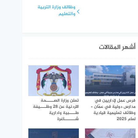
وظائف وزارة التربية
والتعليم
أشهر المقالات
فرص عمل لإداريين في
تعلن وزارة الصـــــحة
مدارس دولية في عمّان –
الاردنية عن 28 وظــــيفة
وظائف تعليمية قيادية
طــــبية وادارية
لعام 2025
شـــــــاغرة