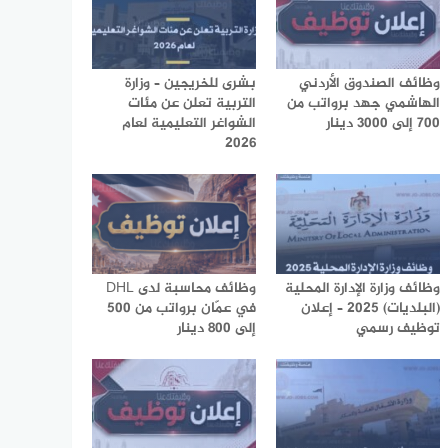
وظائف الصندوق الأردني
بشرى للخريجين – وزارة
الهاشمي جهد برواتب من
التربية تعلن عن مئات
700 إلى 3000 دينار
الشواغر التعليمية لعام
2026
وظائف وزارة الإدارة المحلية
وظائف محاسبة لدى DHL
(البلديات) 2025 – إعلان
في عمّان برواتب من 500
توظيف رسمي
إلى 800 دينار