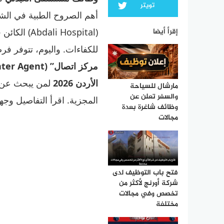
تويتر
(i Hospital
إقرأ أيضا
للكفاءات. واليوم، تتوفر ف
مركز اتصال” (Contact Center Agent)
الأردن 2026
لمن يبحث عن ال
مارشال للسياحة
والسفر تعلن عن
المجزية. اقرأ التفاصيل وجهز
وظائف شاغرة بعدة
مجالات
فتح باب التوظيف لدى
شركة أورنج لأكثر من
تخصص وفي مجالات
مختلفة