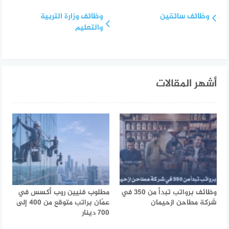
وظائف سائقين
وظائف وزارة التربية
والتعليم
أشهر المقالات
وظائف برواتب تبدأ من 350 في
مطلوب فنيين روب أكسس في
شركة مطاحن ازحيمان
عمّان براتب متوقع من 400 إلى
700 دينار