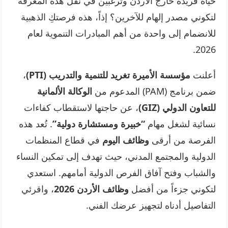
حياة فريدة خارج الأردن وترغبين في نقل هذه المعرفة
لتكوني مصدر إلهام للآخرين؟ إذاً، هذه فرصتكِ الذهبية
للانضمام إلى واحدة من أهم المبادرات التنموية لعام
2026.
أعلنت
مؤسسة الأميرة تغريد للتنمية والتدريب (PTI)
،
ضمن برنامج (PAM) المدعوم من
الوكالة الألمانية
للتعاون الدولي (GIZ)
، عن حاجتها لاستقطاب كفاءات
نسائية لشغل مهام
“خبيرة ومستشارة دولية”
. تُعد هذه
الفرصة من أرقى
وظائف اليوم
في قطاع المنظمات
الدولية والمجتمع المدني، حيث تهدف إلى تمكين النساء
والشباب وفتح آفاق الفرص الدولية أمامهم. استعدي
لتكوني جزءاً من أفضل
وظائف الأردن 2026
، واقرئي
التفاصيل أدناه لتجهيز عرضك الفني.