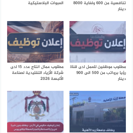
تنافسية من 600 ولغاية 8000
العبوات البلاستيكية
دينار
مطلوب موظفين للعمل لدى قناة
مطلوب عمال انتاج عدد 15 لدى
رؤيا برواتب من 500 الى 900
شركة الأزياء التقليدية لصناعة
دينار
الألبسة 2026