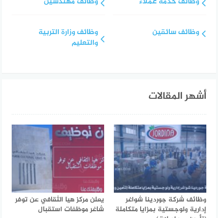
وظائف خدمة عملاء
وظائف مهندسين
وظائف سائقين
وظائف وزارة التربية
والتعليم
أشهر المقالات
وظائف شركة جوردينا شواغر
يعلن مركز هيا الثقافي عن توفر
إدارية ولوجستية بمزايا متكاملة
شاغر موظفات استقبال