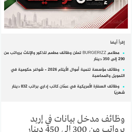
إقرأ أيضا
مطاعم BURGERIZZ تعلن وظائف مطعم للذكور والإناث برواتب من
290 إلى 350 دينار
وظائف مؤسسة تنمية أموال الأيتام 2026 – شواغر حكومية في
التمويل والمحاسبة
وظائف السفارة الأمريكية في عمّان كاتب إداري براتب 832 دينار
شهريًا
وظائف مدخل بيانات في إربد
برواتب من 300 إلى 450 دينار