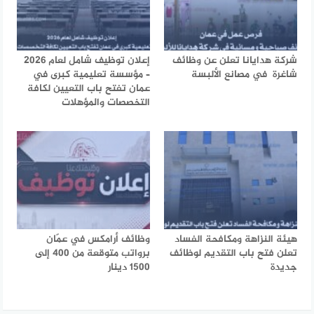
شركة هدايانا تعلن عن وظائف
إعلان توظيف شامل لعام 2026
شاغرة في مصانع الألبسة
– مؤسسة تعليمية كبرى في
عمان تفتح باب التعيين لكافة
التخصصات والمؤهلات
هيئة النزاهة ومكافحة الفساد
وظائف أرامكس في عمّان
تعلن فتح باب التقديم لوظائف
برواتب متوقعة من 400 إلى
جديدة
1500 دينار