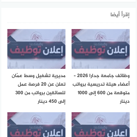
إقرأ أيضا
وظائف جامعة جدارا 2026 –
مديرية تشغيل وسط عمّان
أعضاء هيئة تدريسية برواتب
تعلن عن 20 فرصة عمل
متوقعة من 600 إلى 1000
للسائقين برواتب من 300
دينار
إلى 450 دينار