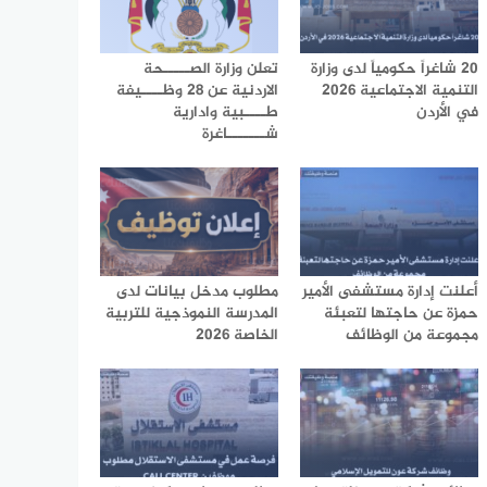
20 شاغراً حكومياً لدى وزارة
تعلن وزارة الصـــــحة
التنمية الاجتماعية 2026
الاردنية عن 28 وظــــيفة
في الأردن
طــــبية وادارية
شـــــــاغرة
أعلنت إدارة مستشفى الأمير
مطلوب مدخل بيانات لدى
حمزة عن حاجتها لتعبئة
المدرسة النموذجية للتربية
مجموعة من الوظائف
الخاصة 2026