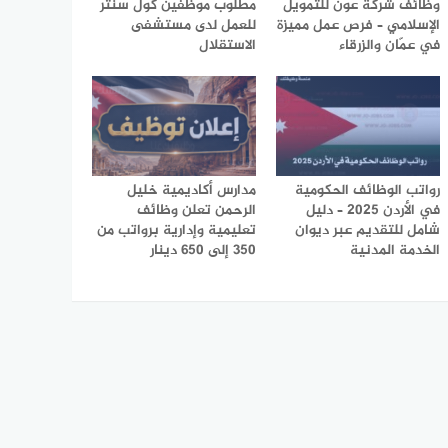
وظائف شركة عون للتمويل
مطلوب موظفين كول سنتر
الإسلامي – فرص عمل مميزة
للعمل لدى مستشفى
في عمّان والزرقاء
الاستقلال
رواتب الوظائف الحكومية
مدارس أكاديمية خليل
في الأردن 2025 – دليل
الرحمن تعلن وظائف
شامل للتقديم عبر ديوان
تعليمية وإدارية برواتب من
الخدمة المدنية
350 إلى 650 دينار