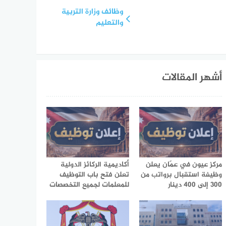
وظائف وزارة التربية
والتعليم
أشهر المقالات
مركز عيون في عمّان يعلن
أكاديمية الركائز الدولية
وظيفة استقبال برواتب من
تعلن فتح باب التوظيف
300 إلى 400 دينار
للمعلمات لجميع التخصصات