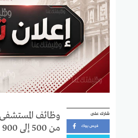
وظائف المستشفى 
شارك على
من 500 إلى 900 دينار
فيس بوك