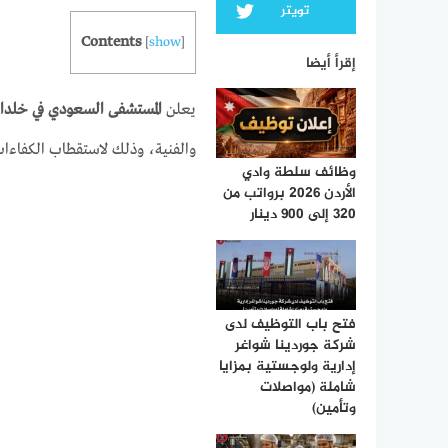
تويتر
Contents
[
show
]
إقرأ أيضا
يعلن
المستشفى السعودي في خلدا
ع
والفنية، وذلك لاستقطاب الكفاءات 
وظائف سلطة وادي
الأردن 2026 برواتب من
320 إلى 900 دينار
فتح باب التوظيف لدى
شركة جوردينا شواغر
إدارية ولوجستية بمزايا
شاملة (مواصلات
وتأمين)