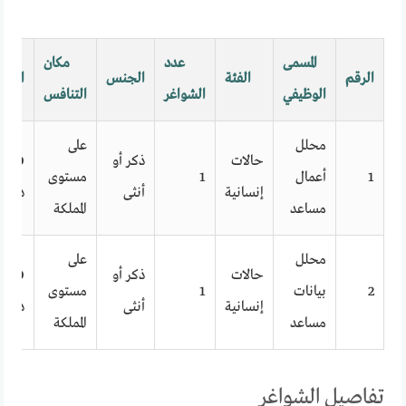
المسمى
عدد
مكان
الرقم
الفئة
الجنس
الرات
الوظيفي
الشواغر
التنافس
محلل
على
حالات
ذكر أو
500
1
أعمال
1
مستوى
إنسانية
أنثى
دينار
مساعد
المملكة
محلل
على
حالات
ذكر أو
500
2
بيانات
1
مستوى
إنسانية
أنثى
دينار
مساعد
المملكة
تفاصيل الشواغر