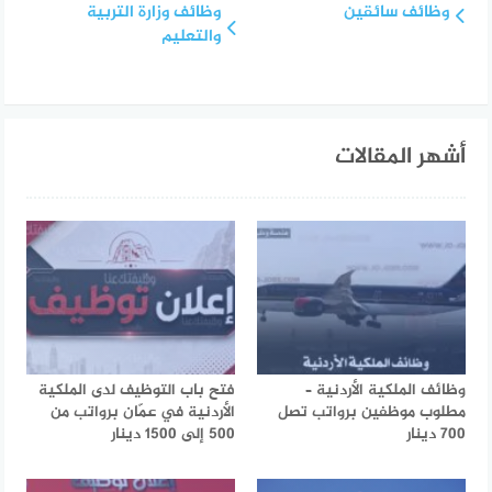
وظائف سائقين
وظائف وزارة التربية
والتعليم
أشهر المقالات
وظائف الملكية الأردنية –
فتح باب التوظيف لدى الملكية
مطلوب موظفين برواتب تصل
الأردنية في عمّان برواتب من
700 دينار
500 إلى 1500 دينار