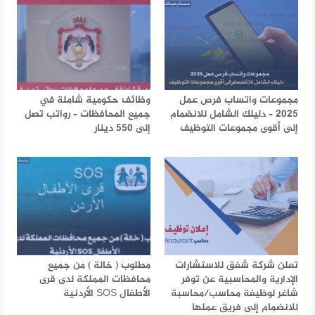
مجموعات واتساب فرص عمل
وظائف حكومية شاملة في
2025 – دليلك الشامل للانضمام
جميع المحافظات – رواتب تصل
إلى أقوى مجموعات التوظيف
إلى 550 دينار
تعلن شركة شفق للاستشارات
مطلوب ( خالة ) من جميع
الإدارية والمحاسبية عن توفر
محافظات المملكة لدى قرى
شاغر لوظيفة محاسب/محاسبة
الأطفال SOS الأردنية
للانضمام إلى فريق عملها