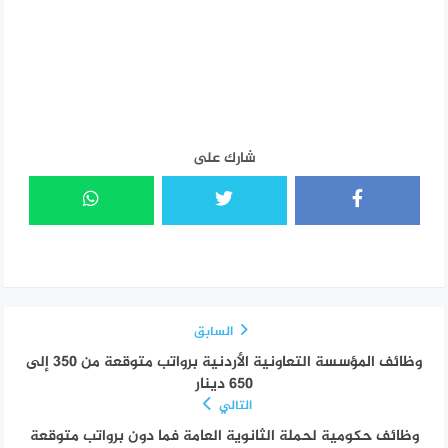
شارك على
السابق
وظائف المؤسسة التعاونية الأردنية برواتب متوقعة من 350 إلى
650 دينار
التالي
وظائف حكومية لحملة الثانوية العامة فما دون برواتب متوقعة