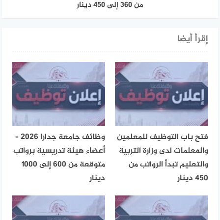
من 360 إلى 450 دينار
إقرأ أيضا
فتح باب التوظيف للمعلمين
وظائف جامعة جدارا 2026 –
والمعلمات لدى وزارة التربية
أعضاء هيئة تدريسية برواتب
والتعليم تبدأ الرواتب من
متوقعة من 600 إلى 1000
450 دينار
دينار