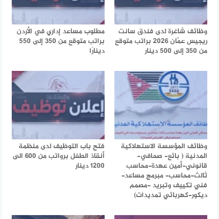
وظائف شاغرة لدى فندق سانت
مطلوب مساعد إداري في الأردن
ريجيس عمّان 2026 براتب متوقع
براتب متوقع من 350 إلى 550
من 350 إلى 500 دينار
دينارًا
وظائف المؤسسة الاستهلاكية
فتح باب التوظيف لدى منظمة
المدنية ( بائع- صحافي-
أنقاذ الطفل برواتب من 600 الى
قانوني-أمين عهدة-محاسب
1200 دينار
ثالث-محاسب- مبرمج مساعد-
فني تكييف وتبريد -مصمم
ديكور-كهربائي تمديدات)