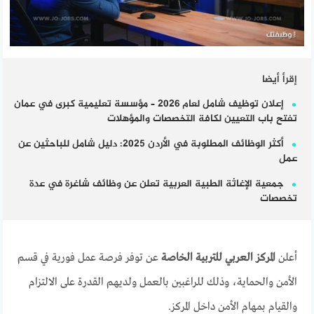
إقرأ أيضا
إعلان توظيف شامل لعام 2026 – مؤسسة تعليمية كبرى في عمان
تفتح باب التعيين لكافة التخصصات والمؤهلات
أكثر الوظائف المطلوبة في الأردن 2025: دليل شامل للباحثين عن
عمل
جمعية الإغاثة الطبية العربية تعلن عن وظائف شاغرة في عدة
تخصصات
أعلن
المركز العربي للتربية الخاصة
عن توفر فرصة عمل فورية في قسم
الأمن والحماية، وذلك للراغبين بالعمل ولديهم القدرة على الالتزام
والقيام بمهام الأمن داخل المركز.