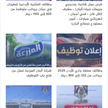
فرص عمل شاغرة: مندوبي
وظائف الملكية الأردنية للطيران
مبيعات (مياه/ألبان) – مشرف
في عمّان برواتب متوقعة من
كاش فان – فني أجبان –
600 إلى 1100 دينار
كهربائي سيارات – أمين
مستودع (مصانع ألبان)
وظائف سلطة وادي الأردن 2026
شركة ألبان المزرعة تعلن عن
برواتب من 320 إلى 900 دينار
فتح باب التوظيف