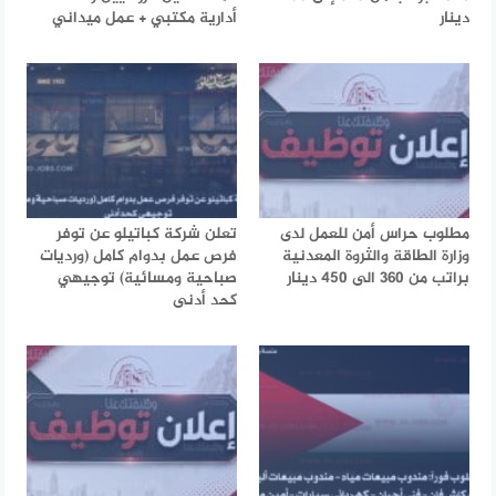
دينار
أدارية مكتبي + عمل ميداني
مطلوب حراس أمن للعمل لدى
تعلن شركة كباتيلو عن توفر
وزارة الطاقة والثروة المعدنية
فرص عمل بدوام كامل (ورديات
براتب من 360 الى 450 دينار
صباحية ومسائية) توجيهي
كحد أدنى