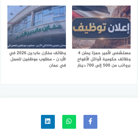
مستشفى الأمير حمزة يعلن 4
وظائف مخازن عابدين 2026 في
وظائف حكومية لأوائل الأفواج
الأردن – مطلوب موظفين للعمل
برواتب من 500 إلى 700 دينار
في عمان