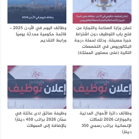
تعلن وزارة الصناعة والتجارة عن
وظائف اليوم في الأردن 2025 –
فتح باب التوظيف دون اشتراط
قائمة حكومية محدثة يوميًا
خبرة مسبقة، وذلك لحملة درجة
ورابط التقديم
البكالوريوس في التخصصات
التالية (على مستوى المملكة)
وظائف دائرة الأحوال المدنية
وظيفة سائق لدى عائلة في
والجوازات 2026 للحالات
عمّان 2026 براتب 450 دينارًا
الإنسانية براتب رسمي 350
بالإضافة إلى العمولات
دينارًا