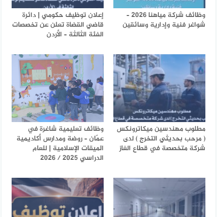
وظائف شركة مياهنا 2026 –
إعلان توظيف حكومي | دائرة
شواغر فنية وإدارية وسائقين
قاضي القضاة تعلن عن تخصصات
الفئة الثالثة – الأردن
مطلوب مهندسين ميكاترونكس
وظائف تعليمية شاغرة في
( مرحب بحديثي التخرج ) لدى
عمّان – روضة ومدارس أكاديمية
شركة متخصصة في قطاع الغاز
الميقات الإسلامية | للعام
الدراسي 2025 / 2026