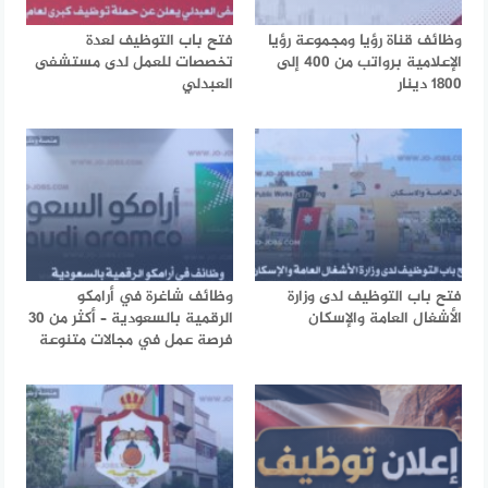
وظائف قناة رؤيا ومجموعة رؤيا
فتح باب التوظيف لعدة
الإعلامية برواتب من 400 إلى
تخصصات للعمل لدى مستشفى
1800 دينار
العبدلي
فتح باب التوظيف لدى وزارة
وظائف شاغرة في أرامكو
الأشغال العامة والإسكان
الرقمية بالسعودية – أكثر من 30
فرصة عمل في مجالات متنوعة