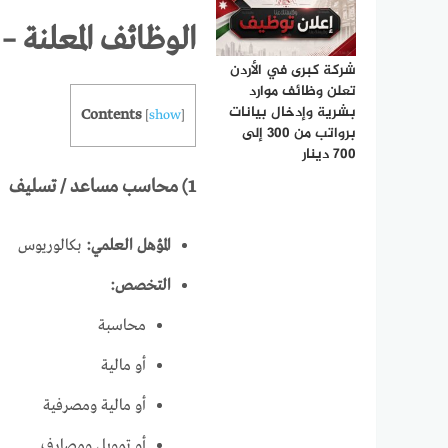
الوظائف المعلنة 
شركة كبرى في الأردن
تعلن وظائف موارد
بشرية وإدخال بيانات
Contents
[
show
]
برواتب من 300 إلى
700 دينار
1) محاسب مساعد / تسليف
المؤهل العلمي:
بكالوريوس
التخصص:
محاسبة
أو مالية
أو مالية ومصرفية
أو تمويل ومصارف