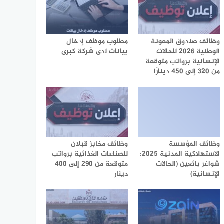
وظائف صندوق المعونة
مطلوب موظف إدخال
الوطنية 2026 للحالات
بيانات لدى شركة كبرى
الإنسانية برواتب متوقعة
من 320 إلى 450 دينارًا
وظائف المؤسسة
وظائف مخابز قبلان
الاستهلاكية المدنية 2025:
للصناعات الغذائية برواتب
شواغر بائعين (الحالات
متوقعة من 290 إلى 400
الإنسانية)
دينار