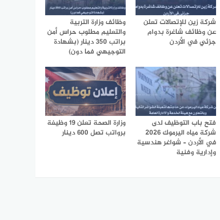
شركة زين للإتصالات تعلن
وظائف وزارة التربية
عن وظائف شاغرة بدوام
والتعليم مطلوب حراس أمن
جزئي في الأردن
براتب 350 دينار (بشهادة
التوجيهي فما دون)
فتح باب التوظيف لدى
وزارة الصحة تعلن 19 وظيفة
شركة مياه اليرموك 2026
برواتب تصل 600 دينار
في الأردن – شواغر هندسية
وإدارية وفنية