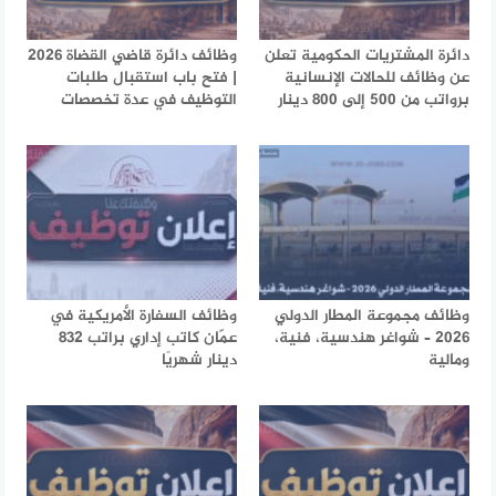
دائرة المشتريات الحكومية تعلن
وظائف دائرة قاضي القضاة 2026
عن وظائف للحالات الإنسانية
| فتح باب استقبال طلبات
برواتب من 500 إلى 800 دينار
التوظيف في عدة تخصصات
وظائف مجموعة المطار الدولي
وظائف السفارة الأمريكية في
2026 – شواغر هندسية، فنية،
عمّان كاتب إداري براتب 832
ومالية
دينار شهريًا