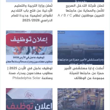
تعلن شركة التدخل السريع
تُعلن وزارة التربية والتعليم
للأمن والحماية عن حاجتها
الأردنية عن فتح باب التقديم
لتعيين موظفين نظام A / B / C
لشواغر تعليمية جديدة للعام
الدراسي 2025/2026
أعلنت إدارة مستشفى الأمير
توظيف عاجل في الأردن 2025 |
حمزة عن حاجتها لتعبئة
مطلوب مهندسون ومدراء صحة
مجموعة من الوظائف
وسلامة Philadelphia Solar