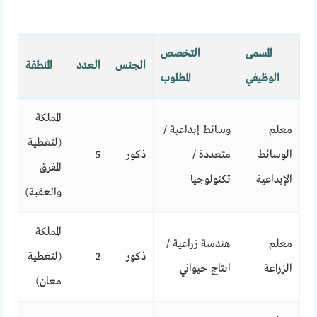
المسمى
التخصص
الجنس
العدد
المنطقة
الوظيفي
المطلوب
المملكة
معلم
وسائط إبداعية /
(لتغطية
الوسائط
متعددة /
ذكور
5
المفرق
الإبداعية
تكنولوجيا
والعقبة)
المملكة
معلم
هندسة زراعية /
ذكور
2
(لتغطية
الزراعة
انتاج حيواني
معان)