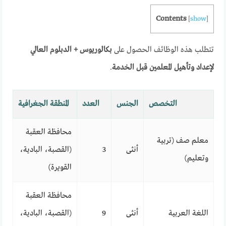
Contents
[
show
]
تتطلب هذه الوظائف الحصول على
بكالوريوس + الدبلوم العالي
لإعداد وتأهيل المعلمين قبل الخدمة
.
التخصص
الجنس
العدد
المنطقة الجغرافية
محافظة العقبة
معلم صف (تربية
أنثى
3
(القصبة، البادية،
وتعليم)
القويرة)
محافظة العقبة
اللغة العربية
أنثى
9
(القصبة، البادية،