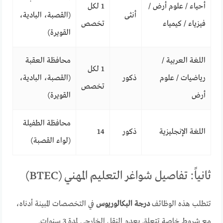
أحياء / علوم أرض /
1 لكل
أنثى
(القصبة، البادية،
فيزياء / كيمياء
تخصص
القويرة)
اللغة العربية /
محافظة العقبة
1 لكل
رياضيات / علوم
ذكور
(القصبة، البادية،
تخصص
أرض
القويرة)
محافظة الطفيلة
اللغة الإنجليزية
ذكور
14
(لواء القصبة)
ثانياً: تفاصيل شواغر التعليم المهني (BTEC)
تتطلب هذه الوظائف
درجة البكالوريوس
في التخصصات المبينة أدناه،
مع شروط خاصة تتعلق بعدم النقل الخارجي لمدة 3 سنوات.