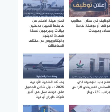
توظيف في عمّان | مطلوب
تعلن هيئة الاعلام عن
موظف أو موظفة خدمة
حاجتها لتعيين مدخلين
عملاء ومبيعات
بيانات ومبرمجين لحملة
شهادة الدبلوم
والبكالوريوس من مختلف
المحافظات
فتح باب التوظيف لدى
وظائف الملكية الأردنية
المجلس التمريضي الاردني
2025 : دليل شامل للحصول
براتب 750 دينار
على فرصة عمل في أكبر
شركة طيران أردنية