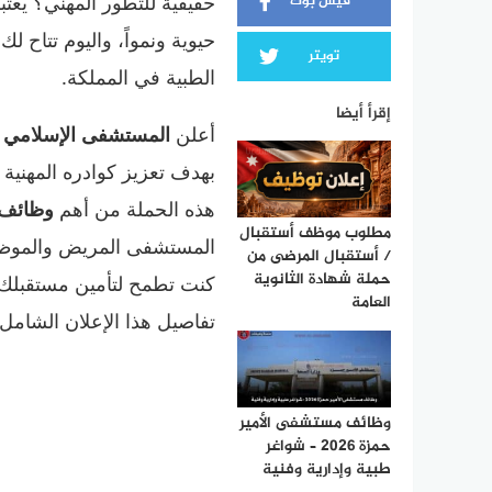
حقيقية للتطور المهني؟ يعت
فيس بوك
حيوية ونمواً، واليوم تتاح 
تويتر
الطبية في المملكة.
إقرأ أيضا
أعلن
المستشفى الإسلامي 
بهدف تعزيز كوادره المهنية
هذه الحملة من أهم
وظائف 
مطلوب موظف أستقبال
المستشفى المريض والموظف ف
/ أستقبال المرضى من
حملة شهادة الثانوية
كنت تطمح لتأمين مستقبل
العامة
تفاصيل هذا الإعلان الشامل 
وظائف مستشفى الأمير
حمزة 2026 – شواغر
طبية وإدارية وفنية