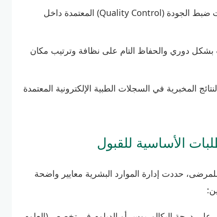
الالتزام التام ببروتوكولات ضبط الجودة (Quality Control) المعتمدة داخل
ت بشكل دوري والحفاظ التام على نظافة وترتيب مكان
لنتائج المخبرية في السجلات الطبية الإلكترونية المعتمدة
بات الأساسية للقبول
مرضى، حددت إدارة الموارد البشرية معايير واضحة
ن:
على درجة البكالوريوس أو الدبلوم في تخصص (العلوم